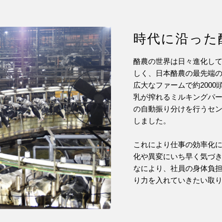
時代に沿った
酪農の世界は日々進化し
しく、日本酪農の最先端
広大なファームで約200
乳が搾れるミルキングパ
の自動振り分けを行うセ
しました。
これにより仕事の効率化
化や異変にいち早く気づ
なにより、社員の身体負
り力を入れていきたい取