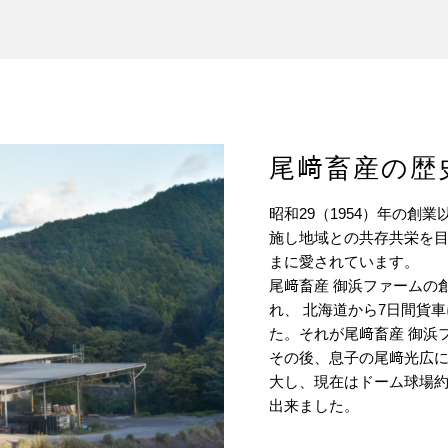
尾﨑畜産の歴
昭和29（1954）年の創
施し地域との共存共栄を
まに愛されています。
尾﨑畜産 御浜ファームの
れ、 北海道から7日間貨
た。それが尾﨑畜産 御浜
その後、息子の尾﨑光広
大し、現在はドーム球場約
出来ました。