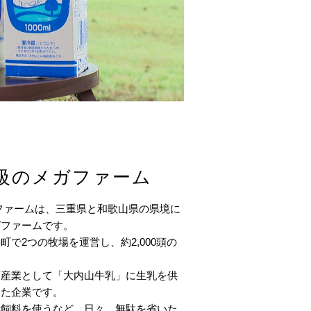
級のメガファーム
ファームは、三重県と和歌山県の県境に
ガファームです。
で2つの牧場を運営し、約2,000頭の
。
畜産業として「大内山牛乳」に生乳を供
した企業です。
酵飼料を使うなど、日々、無駄を省いた