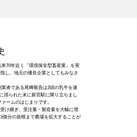
史
業以来70年近く「環境保全型畜産業」を実
目指し、地元の優良企業としてもみなさ
創業者である尾﨑敬吾は3頭の乳牛を連
車に揺られた末に新宮駅に降り立ちまし
ファームのはじまりです。
に受け継ぎ、受注量・製造量を大幅に増
3個分の規模まで農場を拡大することが