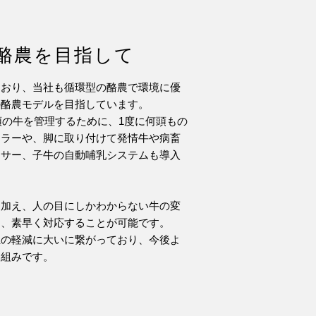
酪農を目指して
ており、当社も循環型の酪農で環境に優
の酪農モデルを目指しています。
0頭の牛を管理するために、1度に何頭もの
ーラーや、脚に取り付けて発情牛や病畜
ンサー、子牛の自動哺乳システムも導入
に加え、人の目にしかわからない牛の変
き、素早く対応することが可能です。
担の軽減に大いに繋がっており、今後よ
り組みです。