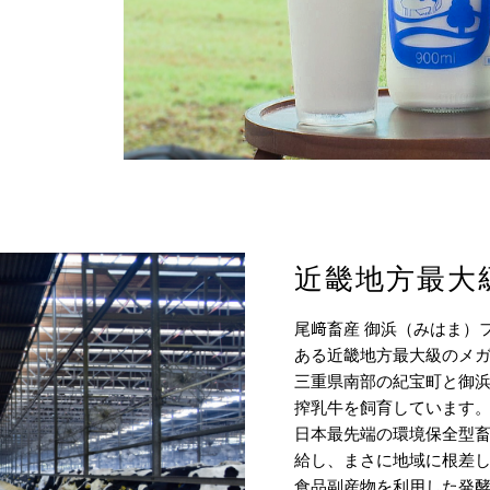
近畿地方最大
尾﨑畜産 御浜（みはま）
ある近畿地方最大級のメ
三重県南部の紀宝町と御浜町
搾乳牛を飼育しています
日本最先端の環境保全型
給し、まさに地域に根差
食品副産物を利用した発