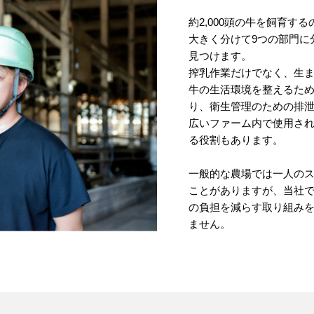
約2,000頭の牛を飼育す
大きく分けて9つの部門に
見つけます。
搾乳作業だけでなく、生
牛の生活環境を整えるた
り、衛生管理のための排
広いファーム内で使用さ
る役割もあります。
一般的な農場では一人の
ことがありますが、当社
の負担を減らす取り組み
ません。