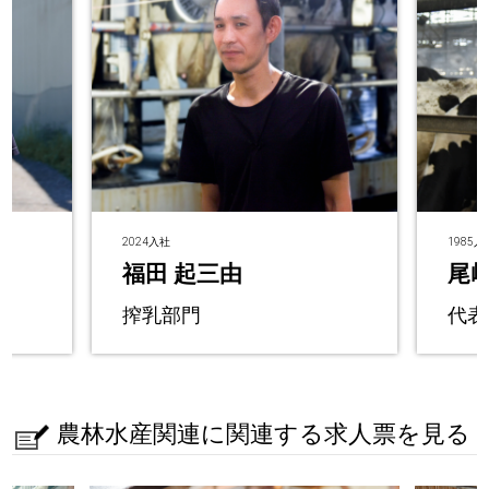
2024入社
1985入
福田 起三由
尾﨑
搾乳部門
代表
農林水産関連に関連する求人票を見る