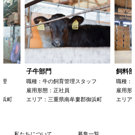
子牛部門
飼料部
管理
職種：牛の飼育管理スタッフ
職種：
雇用形態：正社員
雇用形
御浜町
エリア：三重県南牟婁郡御浜町
エリア
私たちについて
募集一覧