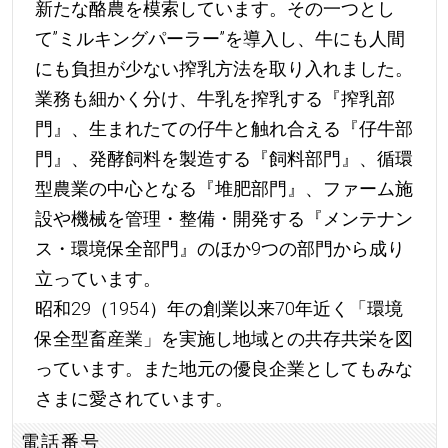
新たな酪農を模索しています。その一つとし
て”ミルキングパーラー”を導入し、牛にも人間
にも負担が少ない搾乳方法を取り入れました。
業務も細かく分け、牛乳を搾乳する『搾乳部
門』、生まれたての仔牛と触れ合える『仔牛部
門』、発酵飼料を製造する『飼料部門』、循環
型農業の中心となる『堆肥部門』、ファーム施
設や機械を管理・整備・開発する『メンテナン
ス・環境保全部門』のほか9つの部門から成り
立っています。
昭和29（1954）年の創業以来70年近く「環境
保全型畜産業」を実施し地域との共存共栄を図
っています。また地元の優良企業としてもみな
さまに愛されています。
電話番号